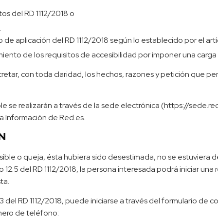
itos del RD 1112/2018 o
:
de aplicación del RD 1112/2018 según lo establecido por el artí
iento de los requisitos de accesibilidad por imponer una carg
retar, con toda claridad, los hechos, razones y petición que pe
le se realizarán a través de la sede electrónica (https://sede.
la Información de Red.es.
N
esible o queja, ésta hubiera sido desestimada, no se estuviera 
o 12.5 del RD 1112/2018, la persona interesada podrá iniciar una
ta.
3 del RD 1112/2018, puede iniciarse a través del formulario de c
úmero de teléfono: