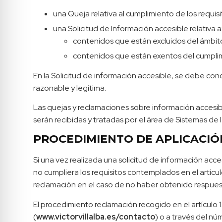
una Queja relativa al cumplimiento de los requis
una Solicitud de Información accesible relativa a
contenidos que están excluidos del ámbito 
contenidos que están exentos del cumplim
En la Solicitud de información accesible, se debe conc
razonable y legítima.
Las quejas y reclamaciones sobre información accesib
serán recibidas y tratadas por el área de Sistemas de 
PROCEDIMIENTO DE APLICACIÓ
Si una vez realizada una solicitud de información acc
no cumpliera los requisitos contemplados en el artícul
reclamación en el caso de no haber obtenido respues
El procedimiento reclamación recogido en el artículo 1
(
www.victorvillalba.es/contacto
) o a través del n